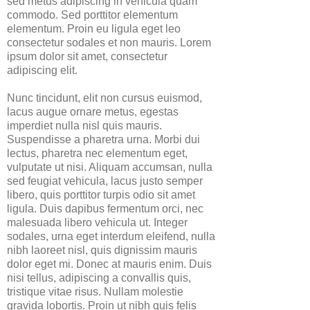
sed metus adipiscing in vehicula quam
commodo. Sed porttitor elementum
elementum. Proin eu ligula eget leo
consectetur sodales et non mauris. Lorem
ipsum dolor sit amet, consectetur
adipiscing elit.
Nunc tincidunt, elit non cursus euismod,
lacus augue ornare metus, egestas
imperdiet nulla nisl quis mauris.
Suspendisse a pharetra urna. Morbi dui
lectus, pharetra nec elementum eget,
vulputate ut nisi. Aliquam accumsan, nulla
sed feugiat vehicula, lacus justo semper
libero, quis porttitor turpis odio sit amet
ligula. Duis dapibus fermentum orci, nec
malesuada libero vehicula ut. Integer
sodales, urna eget interdum eleifend, nulla
nibh laoreet nisl, quis dignissim mauris
dolor eget mi. Donec at mauris enim. Duis
nisi tellus, adipiscing a convallis quis,
tristique vitae risus. Nullam molestie
gravida lobortis. Proin ut nibh quis felis