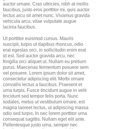
auctor ornare. Cras ultricies, nibh at mollis
faucibus, justo eros porttitor mi, quis auctor
lectus arcu sit amet nunc. Vivamus gravida
vehicula arcu, vitae vulputate augue
lacinia faucibus.
Ut porttitor euismod cursus. Mauris
suscipit, turpis ut dapibus rhoncus, odio
erat egestas orci, in sollicitudin enim erat
id est. Sed auctor gravida arcu, nec
fringilla orci aliquet ut. Nullam eu pretium
purus. Maecenas fermentum posuere sem
vel posuere. Lorem ipsum dolor sit amet,
consectetur adipiscing elit. Morbi ornare
convallis lectus a faucibus. Praesent et
urna turpis. Fusce tincidunt augue in velit
tincidunt sed tempor felis porta. Nunc
sodales, metus ut vestibulum ornare, est
magna laoreet lectus, ut adipiscing massa
odio sed turpis. In nec lorem porttitor urna
consequat sagittis. Nullam eget elit ante.
Pellentesque justo urna, semper nec