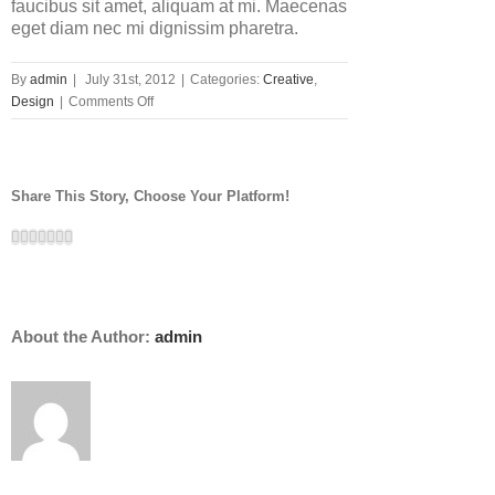
faucibus sit amet, aliquam at mi. Maecenas
eget diam nec mi dignissim pharetra.
By
admin
|
July 31st, 2012
|
Categories:
Creative
,
on
Design
|
Comments Off
Nunc
Tincidunt
Elit
Cursus
Share This Story, Choose Your Platform!
Facebook
Twitter
Linkedin
Reddit
Google+
Pinterest
Vk
About the Author:
admin