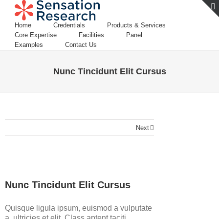
Home
Credentials
Products & Services
Core Expertise
Facilities
Panel
Examples
Contact Us
Nunc Tincidunt Elit Cursus
Next
View
Larger
Nunc Tincidunt Elit Cursus
Image
Quisque ligula ipsum, euismod a vulputate
a, ultricies et elit. Class aptent taciti